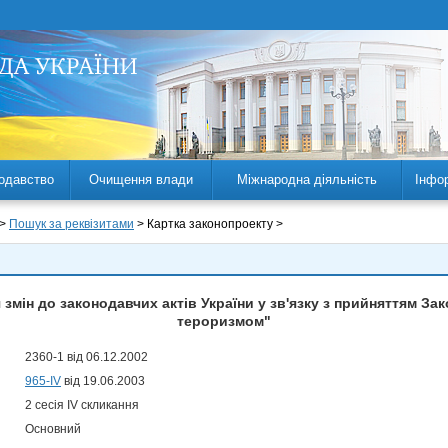
одавство
Очищення влади
Міжнародна діяльність
Інфо
 >
Пошук за реквізитами
> Картка законопроекту >
змін до законодавчих актів України у зв'язку з прийняттям За
тероризмом"
2360-1 від 06.12.2002
965-IV
від 19.06.2003
2 сесія IV скликання
Основний