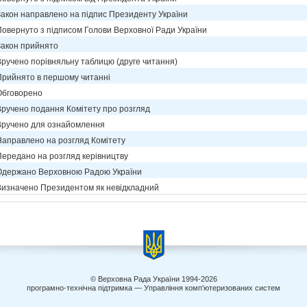
Закон направлено на підпис Президенту України
Повернуто з підписом Голови Верховної Ради України
Закон прийнято
Вручено порівняльну таблицю (друге читання)
Прийнято в першому читанні
Обговорено
Вручено подання Комітету про розгляд
Вручено для ознайомлення
Направлено на розгляд Комітету
Передано на розгляд керівництву
Одержано Верховною Радою України
Визначено Президентом як невідкладний
© Верховна Рада України 1994-2026
програмно-технічна підтримка — Управління комп'ютеризованих систем