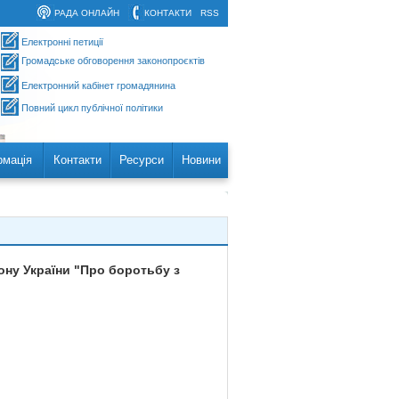
РАДА ОНЛАЙН
КОНТАКТИ
RSS
Електронні петиції
Громадське обговорення законопроєктів
Електронний кабінет громадянина
Повний цикл публічної політики
рмація
Контакти
Ресурси
Новини
кону України "Про боротьбу з