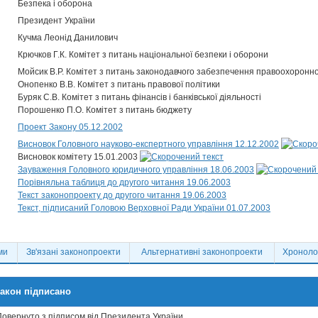
Безпека і оборона
Президент України
Кучма Леонід Данилович
Крючков Г.К. Комітет з питань національної безпеки і оборони
Мойсик В.Р. Комітет з питань законодавчого забезпечення правоохоронно
Онопенко В.В. Комітет з питань правової політики
Буряк С.В. Комітет з питань фінансів і банківської діяльності
Порошенко П.О. Комітет з питань бюджету
Проект Закону 05.12.2002
Висновок Головного науково-експертного управління 12.12.2002
Висновок комітету 15.01.2003
Зауваження Головного юридичного управління 18.06.2003
Порівняльна таблиця до другого читання 19.06.2003
Текст законопроекту до другого читання 19.06.2003
Текст, підписаний Головою Верховної Ради України 01.07.2003
ми
Зв'язані законопроекти
Альтернативні законопроекти
Хронолог
акон підписано
Повернуто з підписом від Президента України