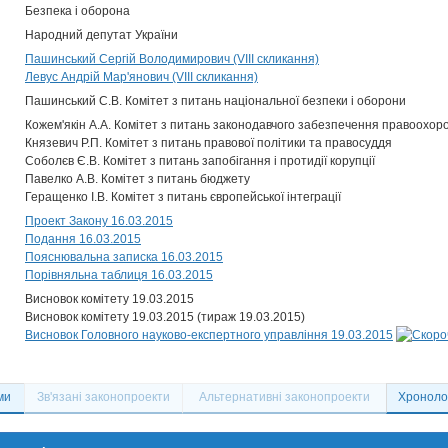
Безпека і оборона
Народний депутат України
Пашинський Сергій Володимирович (VIII скликання)
Левус Андрій Мар'янович (VIII скликання)
Пашинський С.В. Комітет з питань національної безпеки і оборони
Кожем'якін А.А. Комітет з питань законодавчого забезпечення правоохоро
Князевич Р.П. Комітет з питань правової політики та правосуддя
Соболєв Є.В. Комітет з питань запобігання і протидії корупції
Павелко А.В. Комітет з питань бюджету
Геращенко І.В. Комітет з питань європейської інтеграції
Проект Закону 16.03.2015
Подання 16.03.2015
Пояснювальна записка 16.03.2015
Порівняльна таблиця 16.03.2015
Висновок комітету 19.03.2015
Висновок комітету 19.03.2015 (тираж 19.03.2015)
Висновок Головного науково-експертного управління 19.03.2015
ми
Зв'язані законопроекти
Альтернативні законопроекти
Хронолог