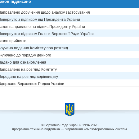
акон підписано
Направлено доручення щодо аналізу застосування
Повернуто з підписом від Президента України
Закон направлено на підпис Президенту України
Повернуто з підписом Голови Верховної Ради України
Закон прийнято
Вручено подання Комітету про розгляд
Включено до порядку денного
Надано для ознайомлення
Направлено на розгляд Комітету
Передано на розгляд керівництву
Одержано Верховною Радою України
© Верховна Рада України 1994-2026
програмно-технічна підтримка — Управління комп'ютеризованих систем