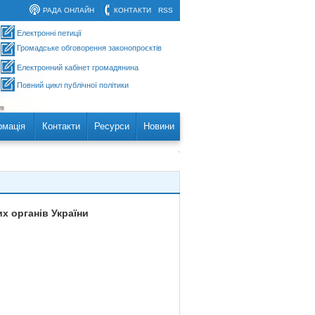
РАДА ОНЛАЙН
КОНТАКТИ
RSS
Електронні петиції
Громадське обговорення законопроєктів
Електронний кабінет громадянина
Повний цикл публічної політики
рмація
Контакти
Ресурси
Новини
х органів України