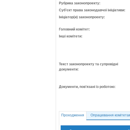
Рубрика законопроекту:
Суб'єкт права законодавчої ініціативи:
Ініціатор(и) законопроекту:
Головний комітет:
Інші комітети:
Текст законопроекту та супровідні
документи:
Документи, пов'язані із роботою:
Проходження
Опрацювання комітета