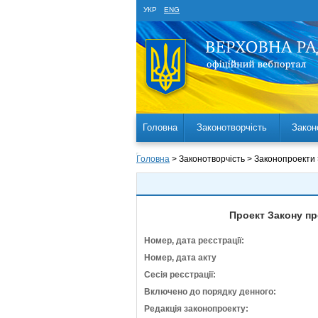
УКР
ENG
Головна
Законотворчість
Закон
Головна
> Законотворчість > Законопроекти
Проект Закону пр
Номер, дата реєстрації:
Номер, дата акту
Сесія реєстрації:
Включено до порядку денного:
Редакція законопроекту: