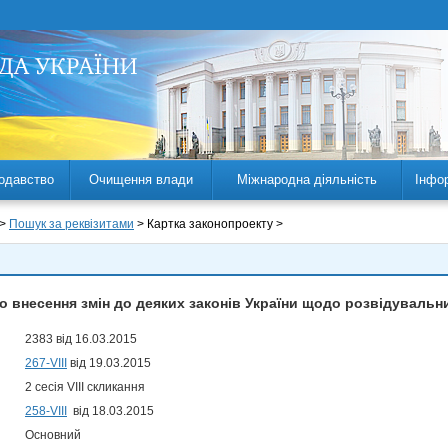
одавство
Очищення влади
Міжнародна діяльність
Інфо
 >
Пошук за реквізитами
> Картка законопроекту >
о внесення змін до деяких законів України щодо розвідувальни
2383 від 16.03.2015
267-VIII
від 19.03.2015
2 сесія VIII скликання
258-VIII
від 18.03.2015
Основний