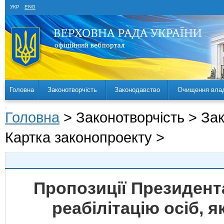
УКР
ENG
Головна
Законотворчість
Законодавство
Очищення вла
Головна
> Законотворчість > За
Картка законопроекту >
Пропозиції Президент
реабілітацію осіб, 