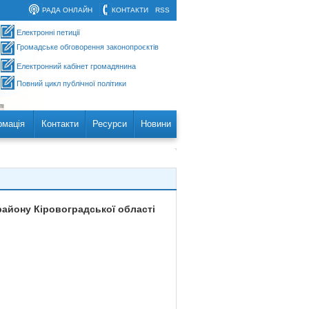
РАДА ОНЛАЙН
КОНТАКТИ
RSS
Електронні петиції
Громадське обговорення законопроєктів
Електронний кабінет громадянина
Повний цикл публічної політики
рмація
Контакти
Ресурси
Новини
айону Кіровоградської області