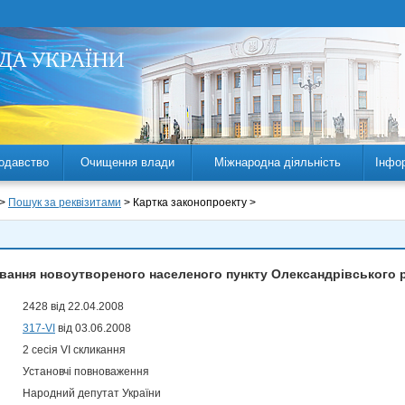
одавство
Очищення влади
Міжнародна діяльність
Інфо
 >
Пошук за реквізитами
> Картка законопроекту >
вання новоутвореного населеного пункту Олександрівського р
2428 від 22.04.2008
317-VI
від 03.06.2008
2 сесія VI скликання
Установчі повноваження
Народний депутат України