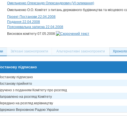
Омельченко Олександр Олександрович (VI скликання)
Омельченко О.О. Комітет з питань державного будівництва та місцевого 
Проект Постанови 22.04.2008
Подання 22.04.2008
Пояснювальна записка 22.04.2008
Висновок комітету 07.05.2008
ми
Зв'язані законопроекти
Альтернативні законопроекти
Хронолог
останову підписано
Постанову підписано
Постанову прийнято
Вручено з поданням Комітету про розгляд
Направлено на розгляд Комітету
Передано на розгляд керівництву
Одержано Верховною Радою України