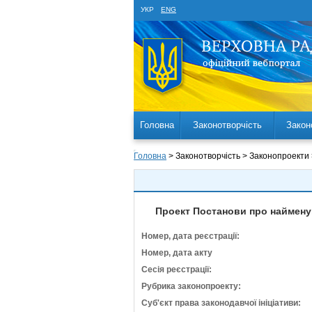
УКР
ENG
Головна
Законотворчість
Закон
Головна
> Законотворчість > Законопроекти
Проект Постанови про наймену
Номер, дата реєстрації:
Номер, дата акту
Сесія реєстрації:
Рубрика законопроекту:
Суб'єкт права законодавчої ініціативи: