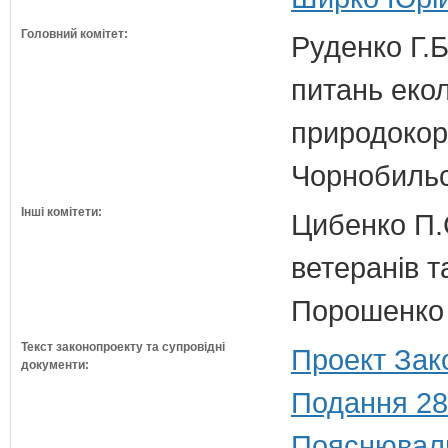
Головний комітет:
Руденко Г.Б
питань екол
природокори
Чорнобильс
Інші комітети:
Цибенко П.С
ветеранів та
Порошенко 
Текст законопроекту та супровідні
Проект Зак
документи:
Подання 28
Пояснюваль