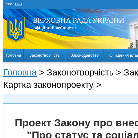
УКР
ENG
Головна
Законотворчість
Законодавство
Очищення вла
Головна
> Законотворчість > За
Картка законопроекту >
Проект Закону про внес
"Про статус та соціа