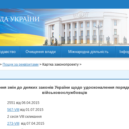
одавство
Очищення влади
Міжнародна діяльність
Інфо
 >
Пошук за реквізитами
> Картка законопроекту >
ння змін до деяких законів України щодо удосконалення поряд
військовослужбовців
2551 від 06.04.2015
567-VIII
від 01.07.2015
2 сесія VIII скликання
273-VIII
від 07.04.2015