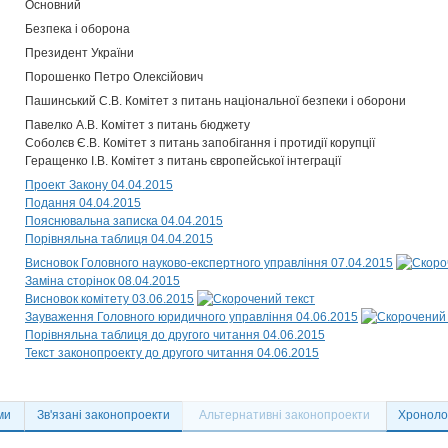
Основний
Безпека і оборона
Президент України
Порошенко Петро Олексійович
Пашинський С.В. Комітет з питань національної безпеки і оборони
Павелко А.В. Комітет з питань бюджету
Соболєв Є.В. Комітет з питань запобігання і протидії корупції
Геращенко І.В. Комітет з питань європейської інтеграції
Проект Закону 04.04.2015
Подання 04.04.2015
Пояснювальна записка 04.04.2015
Порівняльна таблиця 04.04.2015
Висновок Головного науково-експертного управління 07.04.2015
Заміна сторінок 08.04.2015
Висновок комітету 03.06.2015
Зауваження Головного юридичного управління 04.06.2015
Порівняльна таблиця до другого читання 04.06.2015
Текст законопроекту до другого читання 04.06.2015
ми
Зв'язані законопроекти
Альтернативні законопроекти
Хронолог