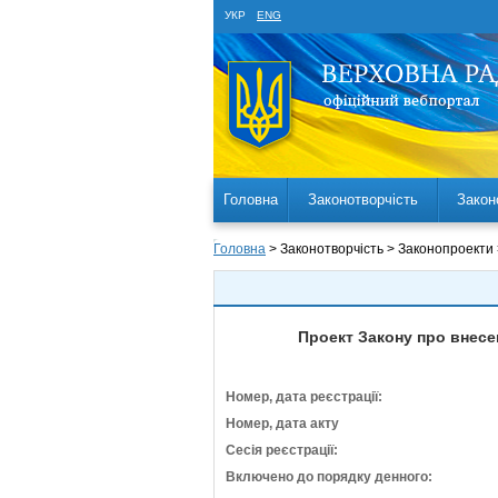
УКР
ENG
Головна
Законотворчість
Закон
Головна
> Законотворчість > Законопроекти
Проект Закону про внесе
Номер, дата реєстрації:
Номер, дата акту
Сесія реєстрації:
Включено до порядку денного: