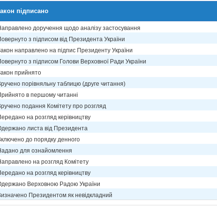
акон підписано
Направлено доручення щодо аналізу застосування
Повернуто з підписом від Президента України
Закон направлено на підпис Президенту України
Повернуто з підписом Голови Верховної Ради України
Закон прийнято
Вручено порівняльну таблицю (друге читання)
Прийнято в першому читанні
Вручено подання Комітету про розгляд
Передано на розгляд керівництву
Одержано листа від Президента
Включено до порядку денного
Надано для ознайомлення
Направлено на розгляд Комітету
Передано на розгляд керівництву
Одержано Верховною Радою України
Визначено Президентом як невідкладний