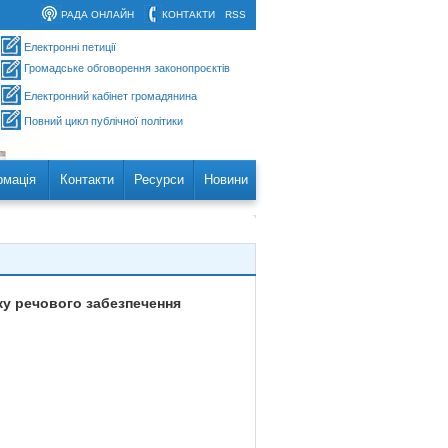
РАДА ОНЛАЙН
КОНТАКТИ
RSS
Електронні петиції
Громадське обговорення законопроєктів
Електронний кабінет громадянина
Повний цикл публічної політики
рмація
Контакти
Ресурси
Новини
ку речового забезпечення