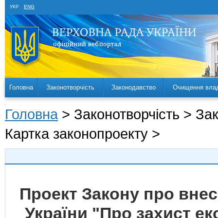
УКР
ENG
Головна
Законотворчість
Законодавство
Очищення вла
Головна
> Законотворчість > За
Картка законопроекту >
Проект Закону про внесе
України "Про захист ек