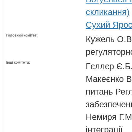
скликання)
Сухий Ярос
Головний комітет:
Кужель О.В.
регуляторн
Інші комітети:
Гєллєр Є.Б
Макеєнко В.
питань Регл
забезпечен
Немиря Г.М.
інтеграції