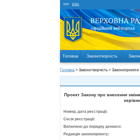
УКР
ENG
Головна
Законотворчість
Закон
Головна
> Законотворчість > Законопроекти
Проект Закону про внесення зміни
керівн
Номер, дата реєстрації:
Сесія реєстрації:
Включено до порядку денного:
Редакція законопроекту: