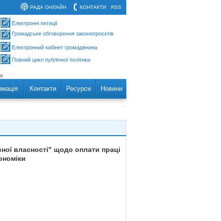
РАДА ОНЛАЙН
КОНТАКТИ
RSS
Електронні петиції
Громадське обговорення законопроєктів
Електронний кабінет громадянина
Повний цикл публічної політики
рмація
Контакти
Ресурси
Новини
вної власності" щодо оплати праці
ономіки