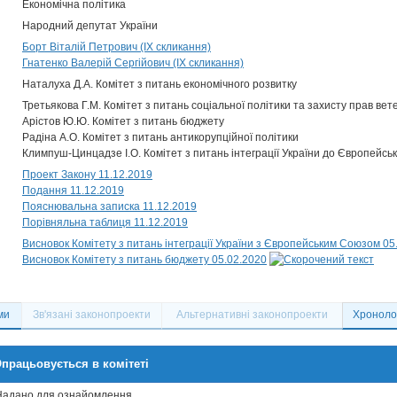
Економічна політика
Народний депутат України
Борт Віталій Петрович (IX скликання)
Гнатенко Валерій Сергійович (IX скликання)
Наталуха Д.А. Комітет з питань економічного розвитку
Третьякова Г.М. Комітет з питань соціальної політики та захисту прав вет
Арістов Ю.Ю. Комітет з питань бюджету
Радіна А.О. Комітет з питань антикорупційної політики
Климпуш-Цинцадзе І.О. Комітет з питань інтеграції України до Європейсь
Проект Закону 11.12.2019
Подання 11.12.2019
Пояснювальна записка 11.12.2019
Порівняльна таблиця 11.12.2019
Висновок Комітету з питань інтеграції України з Європейським Союзом 05
Висновок Комітету з питань бюджету 05.02.2020
ми
Зв'язані законопроекти
Альтернативні законопроекти
Хронолог
працьовується в комітеті
Надано для ознайомлення