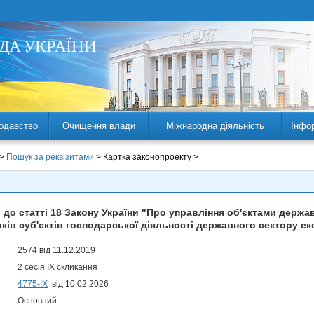
одавство
Очищення влади
Міжнародна діяльність
Інфо
 >
Пошук за реквізитами
> Картка законопроекту >
 до статті 18 Закону України "Про управління об'єктами держа
иків суб'єктів господарської діяльності державного сектору ек
2574 від 11.12.2019
2 сесія IX скликання
4775-IX
від 10.02.2026
Основний