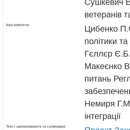
Сушкевич В.
ветеранів та
Інші комітети:
Цибенко П.С
політики та
Гєллєр Є.Б
Макеєнко В.
питань Регл
забезпечен
Немиря Г.М.
інтеграції
Текст законопроекту та супровідні