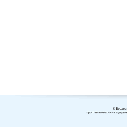
© Верховн
програмно-технічна підтри