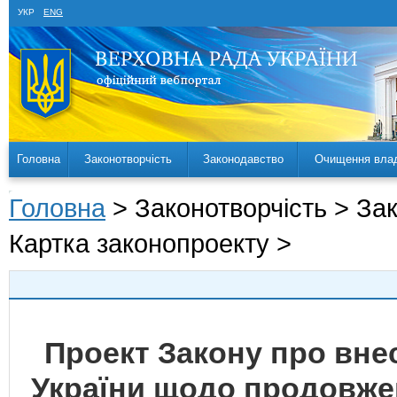
УКР
ENG
Головна
Законотворчість
Законодавство
Очищення вла
Головна
> Законотворчість > За
Картка законопроекту >
Проект Закону про внес
України щодо продовже