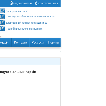
РАДА ОНЛАЙН
КОНТАКТИ
RSS
Електронні петиції
Громадське обговорення законопроєктів
Електронний кабінет громадянина
Повний цикл публічної політики
рмація
Контакти
Ресурси
Новини
індустріальних парків