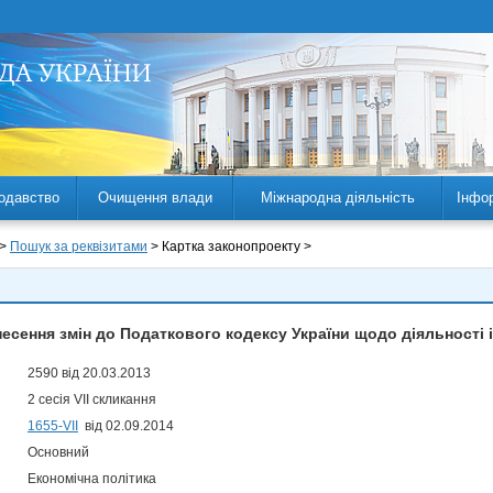
одавство
Очищення влади
Міжнародна діяльність
Інфо
 >
Пошук за реквізитами
> Картка законопроекту >
есення змін до Податкового кодексу України щодо діяльності 
2590 від 20.03.2013
2 сесія VII скликання
1655-VII
від 02.09.2014
Основний
Економічна політика