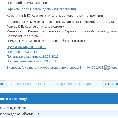
Народний депутат України
Горохов Сергій Олександрович (VII скликання)
Хомутиннік В.Ю. Комітет з питань податкової та митної політики
Воропаєв Ю.М. Комітет з питань промислової та інвестиційної політики
Гєллєр Є.Б. Комітет з питань бюджету
Макеєнко В.В. Комітет Верховної Ради України з питань Регламенту, депут
Верховної Ради України
Немиря Г.М. Комітет з питань європейської інтеграції
Проект Закону 20.03.2013
Подання 20.03.2013
Пояснювальна записка 20.03.2013
Порівняльна таблиця 20.03.2013
Висновок Головного науково-експертного управління 04.06.2013
ми
Зв'язані законопроекти
Альтернативні законопроекти
Хронолог
нято з розгляду
Проект відкликано
Надано для ознайомлення