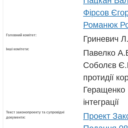
Пацкан Вал
Фірсов Єгор
Романюк Ро
Головний комітет:
Гриневич Л.
Інші комітети:
Павелко А.
Соболєв Є.В
протидії кор
Геращенко І
інтеграції
Текст законопроекту та супровідні
Проект Зак
документи: