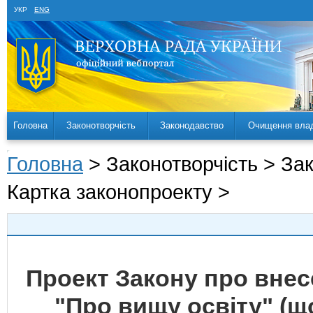
УКР
ENG
Головна
Законотворчість
Законодавство
Очищення вла
Головна
> Законотворчість > За
Картка законопроекту >
Проект Закону про внес
"Про вищу освіту" (щ