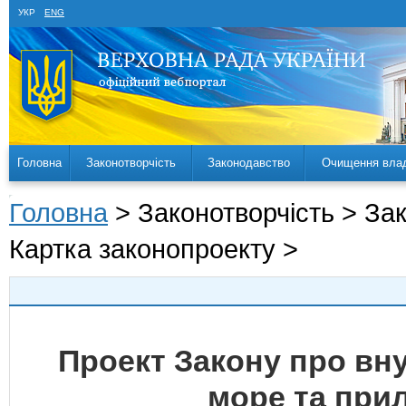
УКР
ENG
Головна
Законотворчість
Законодавство
Очищення вла
Головна
> Законотворчість > За
Картка законопроекту >
Проект Закону про вну
море та прил