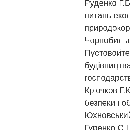
Руденко Г.Б
питань екол
природокори
Чорнобильс
Пустовойтен
будівництв
господарств
Крючков Г.К
безпеки і о
Юхновський 
Гуренко С.І