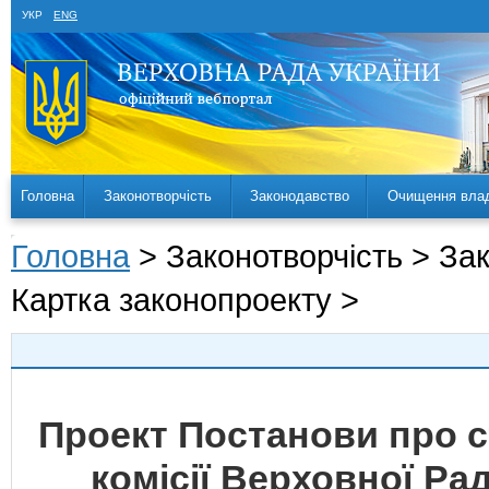
УКР
ENG
Головна
Законотворчість
Законодавство
Очищення вла
Головна
> Законотворчість > За
Картка законопроекту >
Проект Постанови про с
комісії Верховної Ра