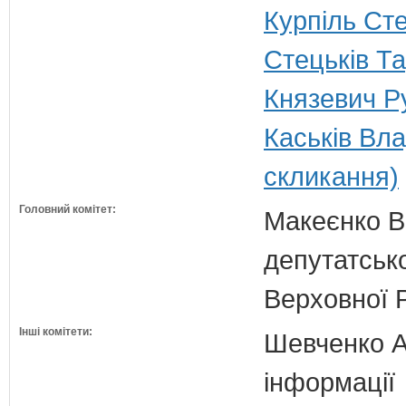
Курпіль Ст
Стецьків Т
Князевич Р
Каськів Вл
скликання)
Головний комітет:
Макеєнко В.
депутатсько
Верховної 
Інші комітети:
Шевченко А.
інформації