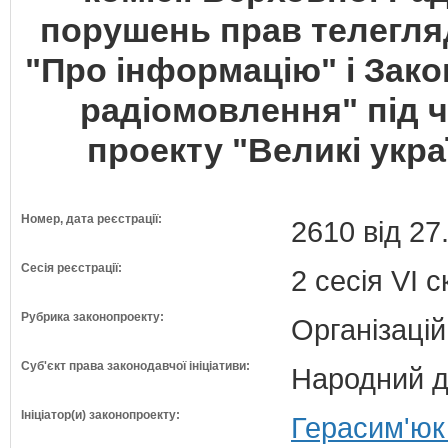
порушень прав телегляд
"Про інформацію" і Зако
радіомовлення" під ча
проекту "Великі украї
Номер, дата реєстрації:
2610 від 27
Сесія реєстрації:
2 сесія VI 
Рубрика законопроекту:
Організацій
Суб'єкт права законодавчої ініціативи:
Народний д
Ініціатор(и) законопроекту:
Герасим'юк