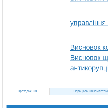
управління
Висновок ко
Висновок щ
антикорупц
Проходження
Опрацювання комітетам