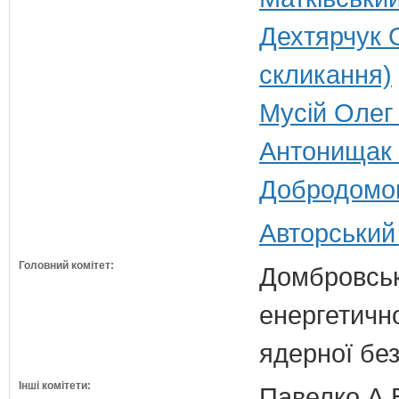
Дехтярчук 
скликання)
Мусій Олег 
Антонищак 
Добродомов
Авторський
Головний комітет:
Домбровськи
енергетично
ядерної бе
Інші комітети:
Павелко А.