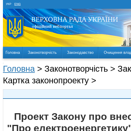
УКР
ENG
Головна
Законотворчість
Законодавство
Очищення вла
Головна
> Законотворчість > За
Картка законопроекту >
Проект Закону про внес
"Про електроенергетику