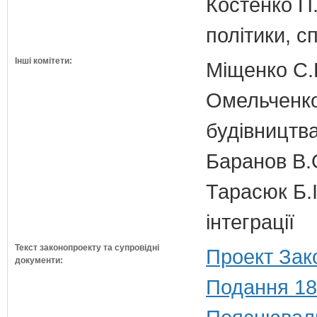
Костенко П.
політики, с
Інші комітети:
Міщенко С.Г
Омельченко
будівництв
Баранов В.
Тарасюк Б.І
інтеграції
Текст законопроекту та супровідні
Проект Зак
документи:
Подання 18