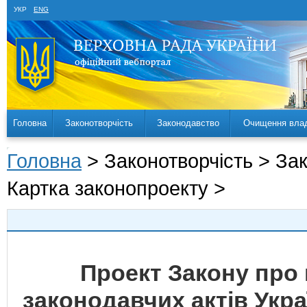
УКР
ENG
Головна
Законотворчість
Законодавство
Очищення вла
Головна
> Законотворчість > За
Картка законопроекту >
Проект Закону про 
законодавчих актів Укр