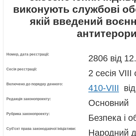
виконують службові обо
якій введений воєн
антитерори
Номер, дата реєстрації:
2806 від 12
Сесія реєстрації:
2 сесія VII
Включено до порядку денного:
410-VIII
від
Редакція законопроекту:
Основний
Рубрика законопроекту:
Безпека і 
Суб'єкт права законодавчої ініціативи:
Народний д