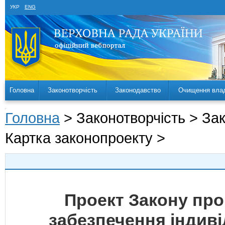
УКР
ENG
Головна
Законотворчість
Законодавство
Очищення вла
Головна
> Законотворчість > За
Картка законопроекту >
Проект Закону про
забезпечення індивід