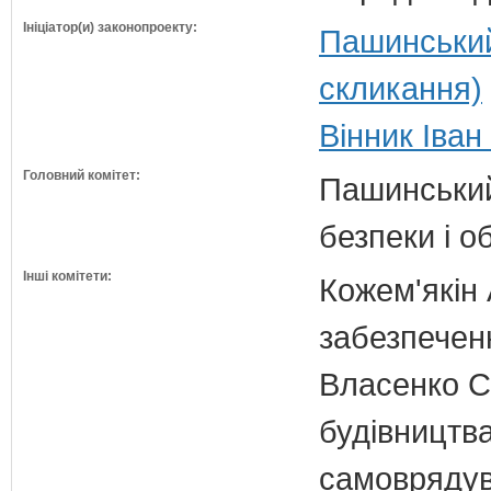
Ініціатор(и) законопроекту:
Пашинський
скликання)
Вінник Іван
Головний комітет:
Пашинський
безпеки і о
Інші комітети:
Кожем'якін 
забезпечен
Власенко С
будівництва
самовряду