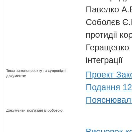
Павелко А.
Соболєв Є.В
протидії кор
Геращенко І
інтеграції
Текст законопроекту та супровідні
Проект Зак
документи:
Подання 12
Пояснюваль
Документи, пов'язані із роботою:
Висновок ко