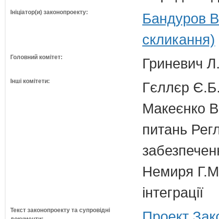
Ініціатор(и) законопроекту:
Бандуров В
скликання)
Головний комітет:
Гриневич Л.
Інші комітети:
Гєллєр Є.Б
Макеєнко В.
питань Регл
забезпечен
Немиря Г.М.
інтеграції
Текст законопроекту та супровідні
Проект Зак