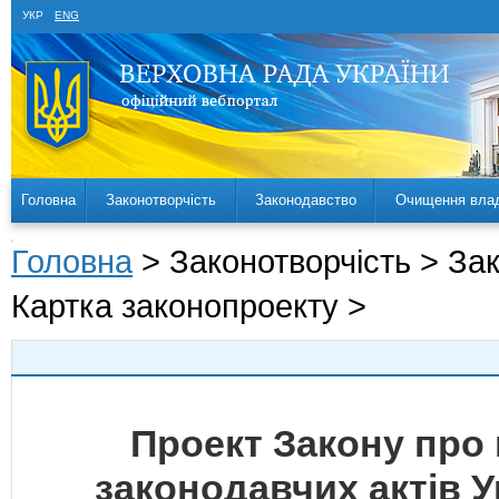
УКР
ENG
Головна
Законотворчість
Законодавство
Очищення вла
Головна
> Законотворчість > За
Картка законопроекту >
Проект Закону про 
законодавчих актів 