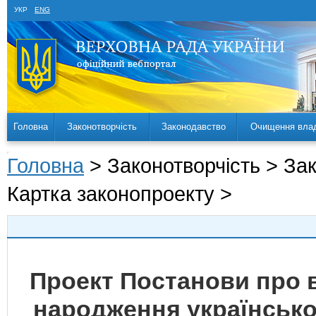
УКР
ENG
Головна
Законотворчість
Законодавство
Очищення вла
Головна
> Законотворчість > За
Картка законопроекту >
Проект Постанови про в
народження українсько