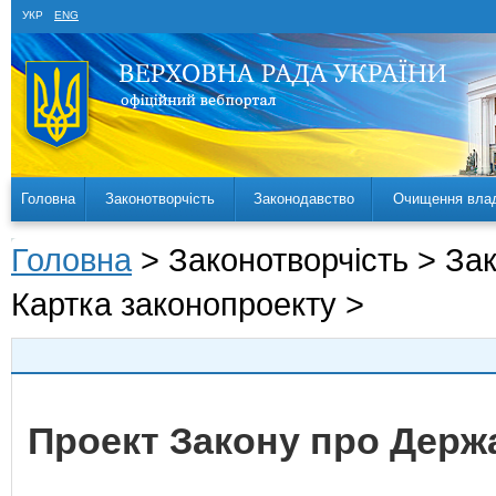
УКР
ENG
Головна
Законотворчість
Законодавство
Очищення вла
Головна
> Законотворчість > За
Картка законопроекту >
Проект Закону про Держ