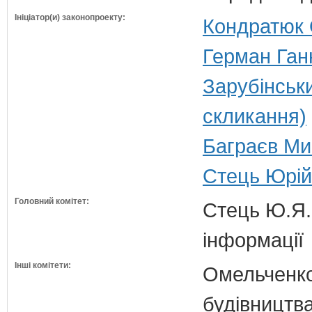
Ініціатор(и) законопроекту:
Кондратюк 
Герман Ган
Зарубінськ
скликання)
Баграєв Мик
Стець Юрій
Головний комітет:
Стець Ю.Я. 
інформації
Інші комітети:
Омельченко
будівництв