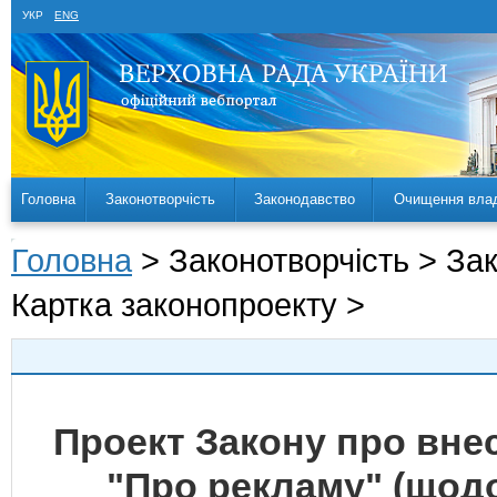
УКР
ENG
Головна
Законотворчість
Законодавство
Очищення вла
Головна
> Законотворчість > За
Картка законопроекту >
Проект Закону про внес
"Про рекламу" (щодо