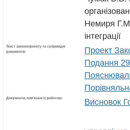
організован
Немиря Г.М.
інтеграції
Текст законопроекту та супровідні
Проект Зак
документи:
Подання 29
Пояснюваль
Порівняльн
Документи, пов'язані із роботою:
Висновок Г