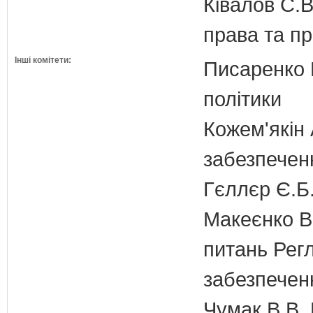
Ківалов С.В
права та п
Інші комітети:
Писаренко В
політики
Кожем'якін 
забезпечен
Гєллєр Є.Б
Макеєнко В.
питань Регл
забезпечен
Чумак В.В. 