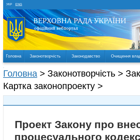
УКР
ENG
Головна
Законотворчість
Законодавство
Очищення вла
Головна
> Законотворчість > За
Картка законопроекту >
Проект Закону про вне
процесуального кодекс