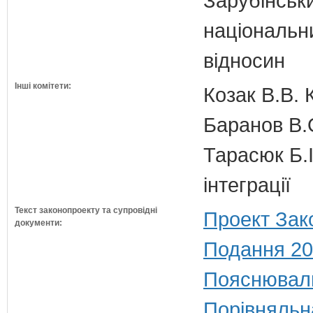
Зарубінськи
національн
відносин
Інші комітети:
Козак В.В. 
Баранов В.
Тарасюк Б.І
інтеграції
Текст законопроекту та супровідні
Проект Зак
документи:
Подання 20
Пояснюваль
Порівняльн