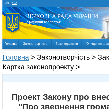
УКР
ENG
Головна
Законотворчість
Законодавство
Очищення вла
Головна
> Законотворчість > За
Картка законопроекту >
Проект Закону про внес
"Про звернення гром