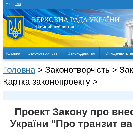
УКР
ENG
Головна
Законотворчість
Законодавство
Очищення вла
Головна
> Законотворчість > За
Картка законопроекту >
Проект Закону про внес
України "Про транзит в