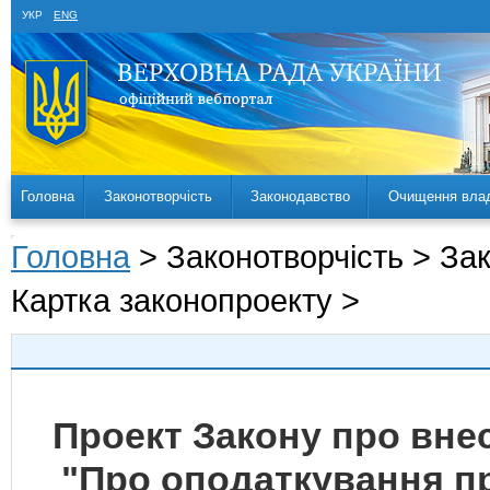
УКР
ENG
Головна
Законотворчість
Законодавство
Очищення вла
Головна
> Законотворчість > За
Картка законопроекту >
Проект Закону про внес
"Про оподаткування п