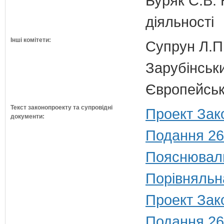
Буряк С.В. 
діяльності
Інші комітети:
Супрун Л.П
Зарубінськи
Європейсько
Текст законопроекту та супровідні
Проект Зак
документи:
Подання 26
Пояснюваль
Порівняльн
Проект Зако
Подання 26