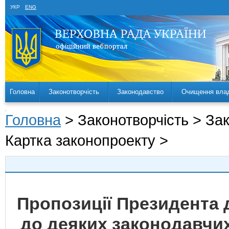
УКР
ENG
Головна
Законотворчість
Законодавство
Очищення вла
Головна
> Законотворчість > За
Картка законопроекту >
Пропозиції Президента 
до деяких законодавчих