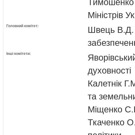
Тимошенко 
Міністрів У
Головний комітет:
Швець В.Д. 
забезпечен
Інші комітети:
Яворівський
духовності
Калетнік Г.
та земельн
Міщенко С.Г
Ткаченко О.