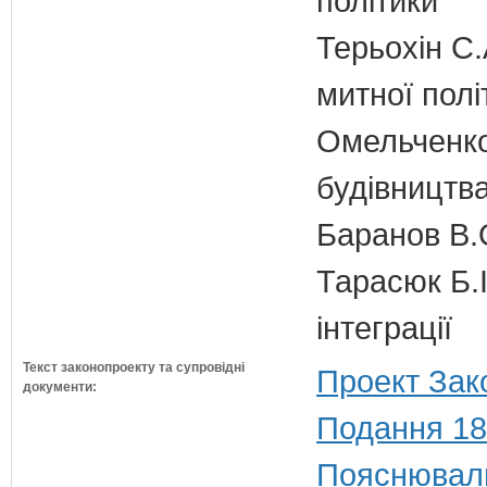
політики
Терьохін С.
митної полі
Омельченко
будівництв
Баранов В.
Тарасюк Б.І
інтеграції
Текст законопроекту та супровідні
Проект Зак
документи:
Подання 18
Пояснюваль