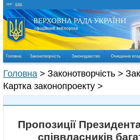
УКР
ENG
Головна
Законотворчість
Законодавство
Очищення вла
Головна
> Законотворчість > За
Картка законопроекту >
Пропозиції Президента
співвласників баг