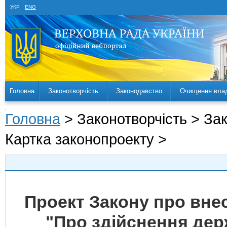
УКР
ENG
Головна
Законотворчість
Законодавство
Очищення вла
Головна
> Законотворчість > За
Картка законопроекту >
Проект Закону про внес
"Про здійснення дер