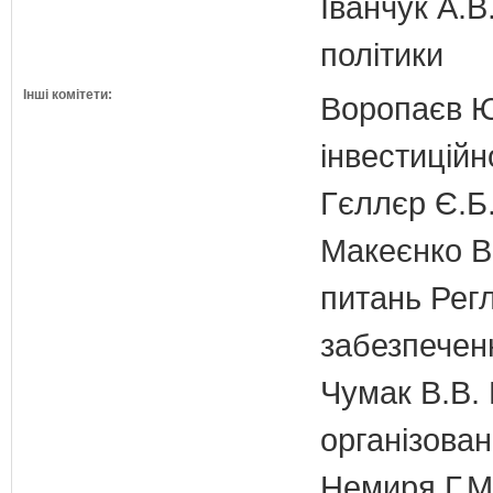
Іванчук А.В
політики
Інші комітети:
Воропаєв Ю
інвестиційн
Гєллєр Є.Б
Макеєнко В.
питань Регл
забезпечен
Чумак В.В. 
організован
Немиря Г.М.