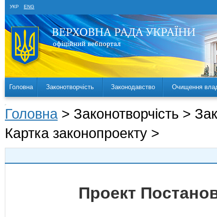
УКР
ENG
Головна
Законотворчість
Законодавство
Очищення вла
Головна
> Законотворчість > За
Картка законопроекту >
Проект Постанов