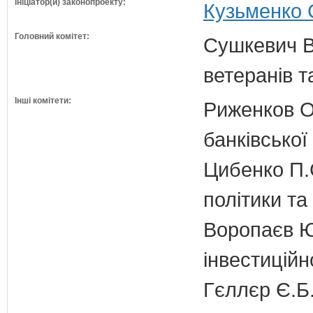
Ініціатор(и) законопроекту:
Кузьменко С
Головний комітет:
Сушкевич В.
ветеранів та
Інші комітети:
Риженков О.
банківської
Цибенко П.С
політики та
Воропаєв Ю
інвестиційн
Гєллєр Є.Б