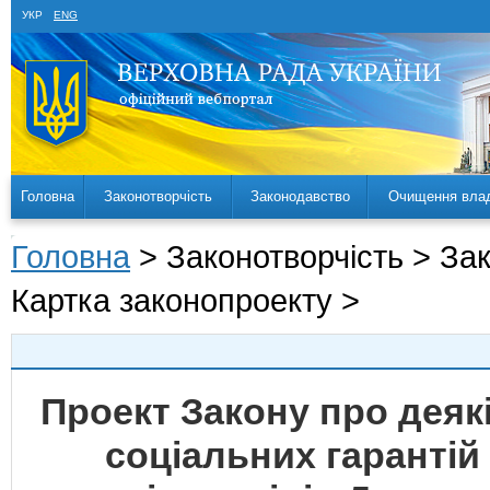
УКР
ENG
Головна
Законотворчість
Законодавство
Очищення вла
Головна
> Законотворчість > За
Картка законопроекту >
Проект Закону про деяк
соціальних гарантій