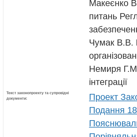
Макеєнко В.
питань Регл
забезпечен
Чумак В.В. 
організован
Немиря Г.М.
інтеграції
Текст законопроекту та супровідні
Проект Зак
документи:
Подання 18
Пояснюваль
Порівняльн