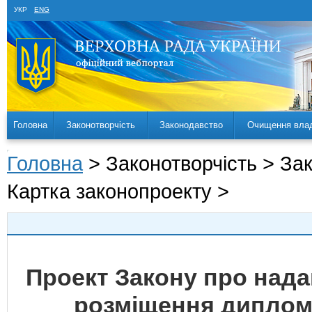
УКР
ENG
Головна
Законотворчість
Законодавство
Очищення вла
Головна
> Законотворчість > За
Картка законопроекту >
Проект Закону про нада
розміщення диплом