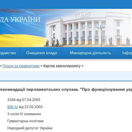
одавство
Очищення влади
Міжнародна діяльність
Інфо
 >
Пошук за реквізитами
> Картка законопроекту >
екомендації парламентських слухань "Про функціонування укра
3348 від 07.04.2003
886-IV
від 22.05.2003
3 сесія IV скликання
Гуманітарна політика
Народний депутат України