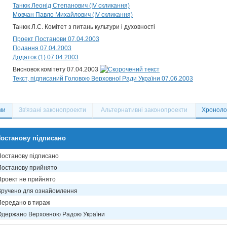
Танюк Леонід Степанович (IV скликання)
Мовчан Павло Михайлович (IV скликання)
Танюк Л.С. Комітет з питань культури і духовності
Проект Постанови 07.04.2003
Подання 07.04.2003
Додаток (1) 07.04.2003
Висновок комітету 07.04.2003
Текст, підписаний Головою Верховної Ради України 07.06.2003
ми
Зв'язані законопроекти
Альтернативні законопроекти
Хронолог
останову підписано
Постанову підписано
Постанову прийнято
Проект не прийнято
Вручено для ознайомлення
Передано в тираж
Одержано Верховною Радою України