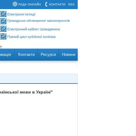
РАДА ОНЛАЙН
КОНТАКТИ
RSS
Електронні петиції
Громадське обговорення законопроєктів
Електронний кабінет громадянина
Повний цикл публічної політики
рмація
Контакти
Ресурси
Новини
їнської мови в Україні"