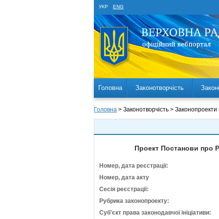
УКР
ENG
Головна
Законотворчість
Закон
Головна
> Законотворчість > Законопроекти
Проект Постанови про Р
Номер, дата реєстрації:
Номер, дата акту
Сесія реєстрації:
Рубрика законопроекту:
Суб'єкт права законодавчої ініціативи: