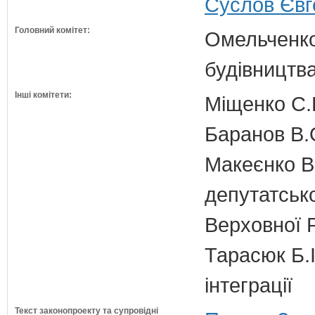
Суслов Євге
Головний комітет:
Омельченко
будівництв
Інші комітети:
Міщенко С.Г
Баранов В.
Макеєнко В.
депутатсько
Верховної 
Тарасюк Б.І
інтеграції
Текст законопроекту та супровідні