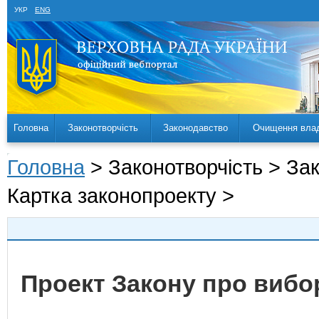
УКР
ENG
Головна
Законотворчість
Законодавство
Очищення вла
Головна
> Законотворчість > За
Картка законопроекту >
Проект Закону про вибо