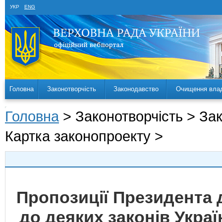
УКР
ENG
Головна
Законотворчість
Законодавство
Очищення вла
Головна
> Законотворчість > За
Картка законопроекту >
Пропозиції Президента 
до деяких законів Укра