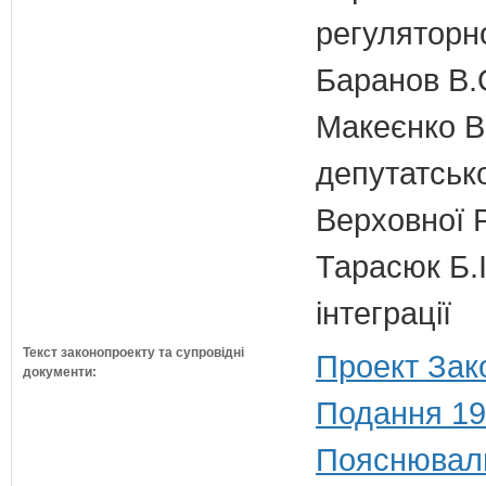
регуляторно
Баранов В.
Макеєнко В.
депутатсько
Верховної 
Тарасюк Б.І
інтеграції
Текст законопроекту та супровідні
Проект Зак
документи:
Подання 19
Пояснюваль