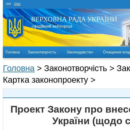
УКР
ENG
Головна
Законотворчість
Законодавство
Очищення вла
Головна
> Законотворчість > За
Картка законопроекту >
Проект Закону про внес
України (щодо с