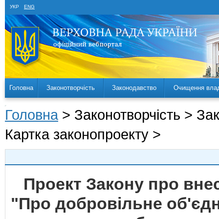
УКР
ENG
Головна
Законотворчість
Законодавство
Очищення вла
Головна
> Законотворчість > За
Картка законопроекту >
Проект Закону про внес
"Про добровільне об'єд