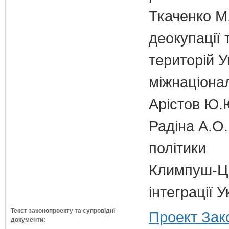
Ткаченко М.
деокупації 
територій У
міжнаціона
Арістов Ю.
Радіна А.О.
політики
Климпуш-Ци
інтеграції 
Текст законопроекту та супровідні
Проект Зак
документи: