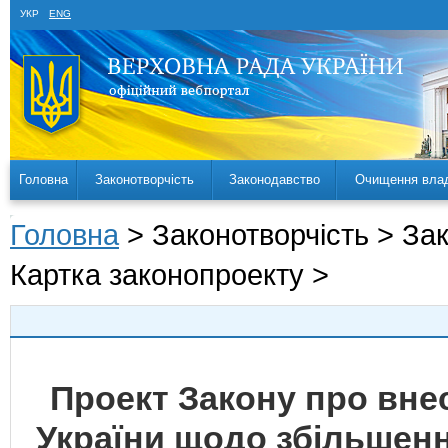
УКР
ENG
Головна
Законотворчість
Законодавство
Очищення вла
Головна
> Законотворчість > За
Картка законопроекту >
Проект Закону про внес
України щодо збільшенн