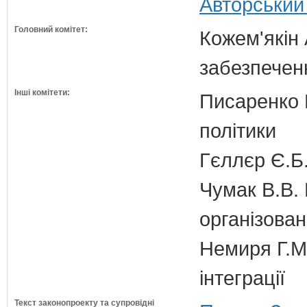
Авторський
Головний комітет:
Кожем'якін 
забезпечен
Інші комітети:
Писаренко В
політики
Гєллєр Є.Б
Чумак В.В. 
організован
Немиря Г.М.
інтеграції
Текст законопроекту та супровідні