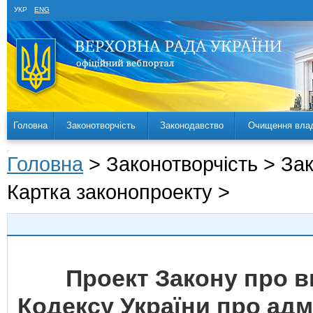
УКР
ENG
Головна
Законотворчість
Законодавство
Очищення вла
Головна
> Законотворчість > За
Картка законопроекту >
Проект Закону про вн
Кодексу України про ад