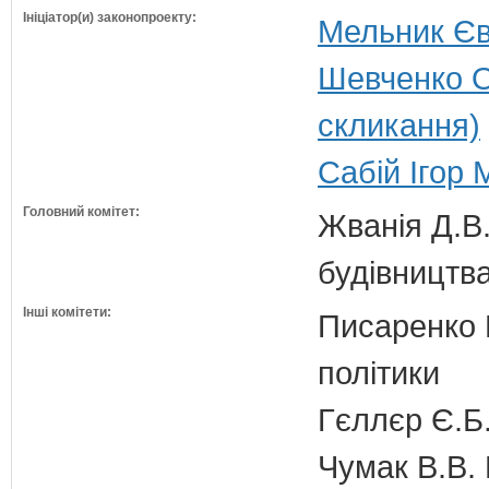
Ініціатор(и) законопроекту:
Мельник Євг
Шевченко О
скликання)
Сабій Ігор 
Головний комітет:
Жванія Д.В.
будівництв
Інші комітети:
Писаренко В
політики
Гєллєр Є.Б
Чумак В.В. 