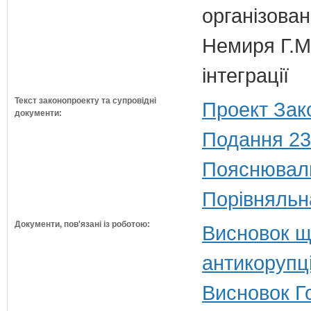
організован
Немиря Г.М.
інтеграції
Текст законопроекту та супровідні
Проект Зак
документи:
Подання 23
Пояснюваль
Порівняльн
Документи, пов'язані із роботою:
Висновок щ
антикорупц
Висновок Г