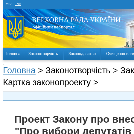
УКР
ENG
Головна
Законотворчість
Законодавство
Очищення вла
Головна
> Законотворчість > За
Картка законопроекту >
Проект Закону про внес
"Про вибори депутатів