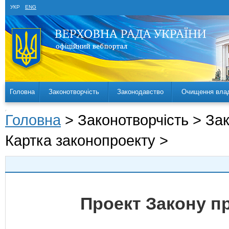
УКР
ENG
Головна
Законотворчість
Законодавство
Очищення вла
Головна
> Законотворчість > За
Картка законопроекту >
Проект Закону п