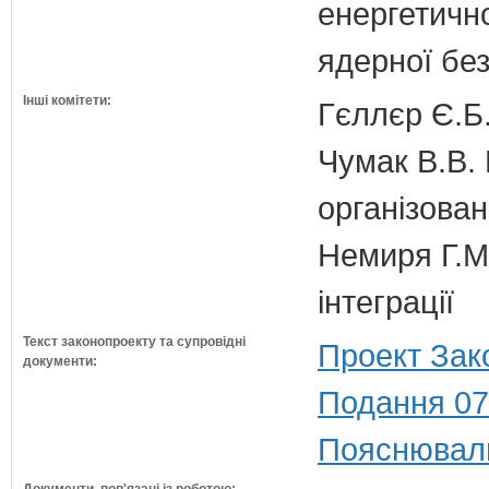
енергетично
ядерної бе
Інші комітети:
Гєллєр Є.Б
Чумак В.В. 
організован
Немиря Г.М.
інтеграції
Текст законопроекту та супровідні
Проект Зак
документи:
Подання 07
Пояснюваль