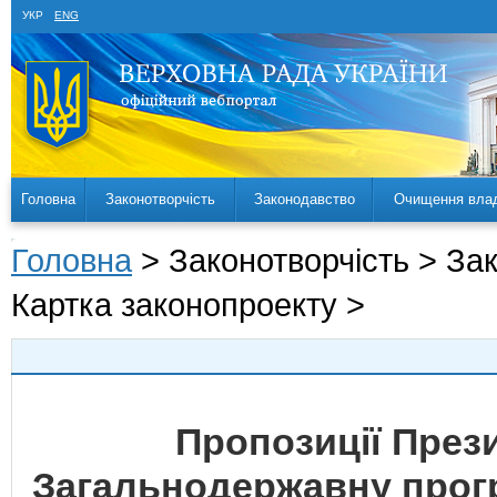
УКР
ENG
Головна
Законотворчість
Законодавство
Очищення вла
Головна
> Законотворчість > За
Картка законопроекту >
Пропозиції През
Загальнодержавну прогр