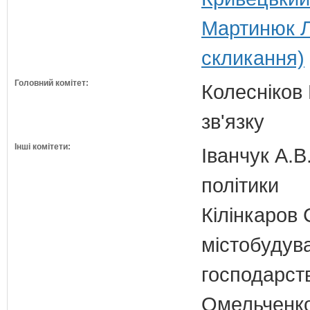
Мартинюк Л
скликання)
Головний комітет:
Колесніков 
зв'язку
Інші комітети:
Іванчук А.В
політики
Кілінкаров 
містобудув
господарств
Омельченко 