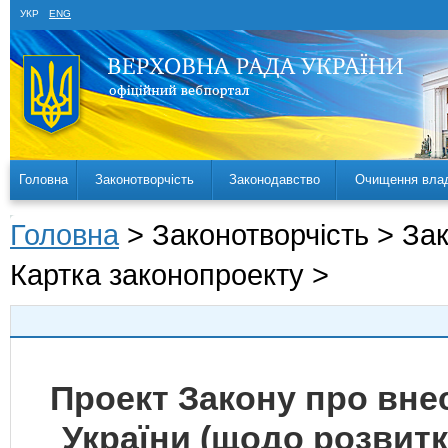
УКР
ENG
Головна
Законотворчість
Законодавство
Очищення вла
Головна
> Законотворчість > За
Картка законопроекту >
Проект Закону про внес
України (щодо розвитк