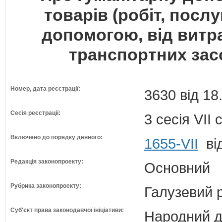
товарів (робіт, посл
допомогою, від витра
транспортних зас
Номер, дата реєстрації:
3630 від 18
Сесія реєстрації:
3 сесія VII
Включено до порядку денного:
1655-VII
від
Редакція законопроекту:
Основний
Рубрика законопроекту:
Галузевий 
Суб'єкт права законодавчої ініціативи:
Народний д