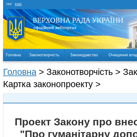
УКР
ENG
Головна
Законотворчість
Законодавство
Очищення вла
Головна
> Законотворчість > За
Картка законопроекту >
Проект Закону про внес
"Про гуманітарну допо