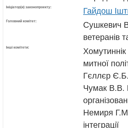
Ініціатор(и) законопроекту:
Гайдош Ішт
Головний комітет:
Сушкевич В.
ветеранів та
Інші комітети:
Хомутиннік 
митної полі
Гєллєр Є.Б
Чумак В.В. 
організован
Немиря Г.М.
інтеграції