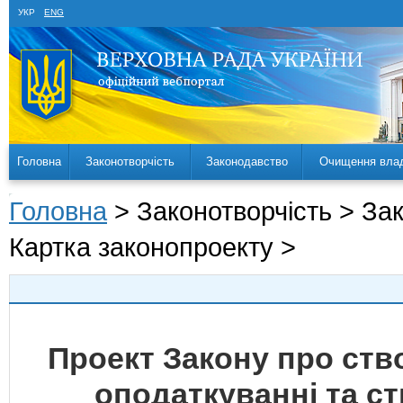
УКР
ENG
Головна
Законотворчість
Законодавство
Очищення вла
Головна
> Законотворчість > За
Картка законопроекту >
Проект Закону про ств
оподаткуванні та с