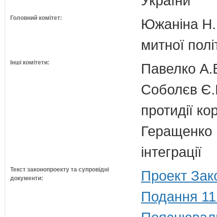
України
Головний комітет:
Южаніна Н.П
митної полі
Інші комітети:
Павелко А.
Соболєв Є.В
протидії кор
Геращенко І
інтеграції
Текст законопроекту та супровідні
Проект Зак
документи:
Подання 11