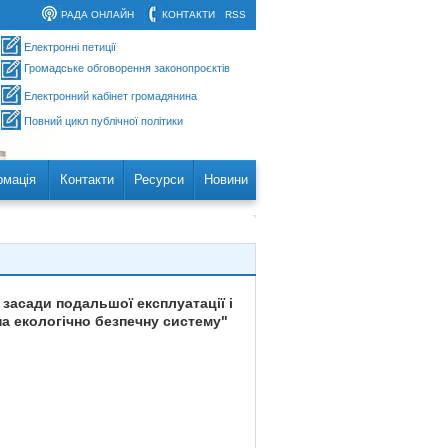
РАДА ОНЛАЙН
КОНТАКТИ
RSS
Електронні петиції
Громадське обговорення законопроєктів
Електронний кабінет громадянина
Повний цикл публічної політики
рмація
Контакти
Ресурси
Новини
 засади подальшої експлуатації і
на екологічно безпечну систему"