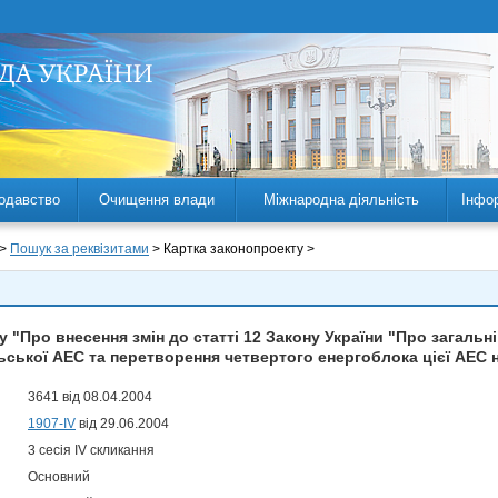
одавство
Очищення влади
Міжнародна діяльність
Інфо
 >
Пошук за реквізитами
> Картка законопроекту >
 "Про внесення змін до статті 12 Закону України "Про загальні
ьської АЕС та перетворення четвертого енергоблока цієї АЕС 
3641 від 08.04.2004
1907-IV
від 29.06.2004
3 сесія IV скликання
Основний