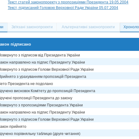
Текст статей законопроекту з пропозиціями Президента 19.05.2004
Текст, підписаний Головою Верховної Ради України 05.07.2004
ми
Зв'язані законопроекти
Альтернативні законопроекти
Хронолог
акон підписано
Повернуто з підписом від Президента України
Закон направлено на підпис Президенту України
Повернуто з підписом Голови Верховної Ради України
Прийнято з урахуванням пропозицій Президента
Вето Президента не подолано
Вручено висновок Комітету до пропозицій Президента
Вручені пропозиції Президента до закону
Повернуто з пропозиціями Президента України
Закон направлено на підпис Президенту України
Повернуто з підписом Голови Верховної Ради України
Закон прийнято
Вручено порівняльну таблицю (друге читання)