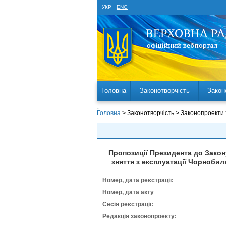
УКР
ENG
Головна
Законотворчість
Закон
Головна
> Законотворчість > Законопроекти
Пропозиції Президента до Закону
зняття з експлуатації Чорнобил
Номер, дата реєстрації:
Номер, дата акту
Сесія реєстрації:
Редакція законопроекту: