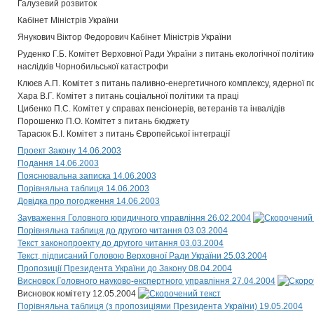
Галузевий розвиток
Кабінет Міністрів України
Янукович Віктор Федорович Кабінет Міністрів України
Руденко Г.Б. Комітет Верховної Ради України з питань екологічної політик
наслідків Чорнобильської катастрофи
Клюєв А.П. Комітет з питань паливно-енергетичного комплексу, ядерної п
Хара В.Г. Комітет з питань соціальної політики та праці
Цибенко П.С. Комітет у справах пенсіонерів, ветеранів та інвалідів
Порошенко П.О. Комітет з питань бюджету
Тарасюк Б.І. Комітет з питань Європейської інтеграції
Проект Закону 14.06.2003
Подання 14.06.2003
Пояснювальна записка 14.06.2003
Порівняльна таблиця 14.06.2003
Довідка про погодження 14.06.2003
Зауваження Головного юридичного управління 26.02.2004
Порівняльна таблиця до другого читання 03.03.2004
Текст законопроекту до другого читання 03.03.2004
Текст, підписаний Головою Верховної Ради України 25.03.2004
Пропозиції Президента України до Закону 08.04.2004
Висновок Головного науково-експертного управління 27.04.2004
Висновок комітету 12.05.2004
Порівняльна таблиця (з пропозиціями Президента України) 19.05.2004