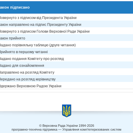
акон підписано
Повернуто з підписом від Президента України
Закон направлено на підпис Президенту України
Повернуто з підписом Голови Верховної Ради України
Закон прийнято
Надано порівняльну таблицю (друге читання)
Прийнято в першому читанні
Надано подання Комітету про розгляд
Надано для ознайомлення
Направлено на розгляд Комітету
Передано на розгляд керівництву
Одержано Верховною Радою України
© Верховна Рада України 1994-2026
програмно-технічна підтримка — Управління комп'ютеризованих систем