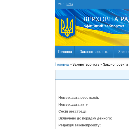
УКР
ENG
Головна
Законотворчість
Закон
Головна
> Законотворчість > Законопроекти
Номер, дата реєстрації:
Номер, дата акту
Сесія реєстрації:
Включено до порядку денного:
Редакція законопроекту: