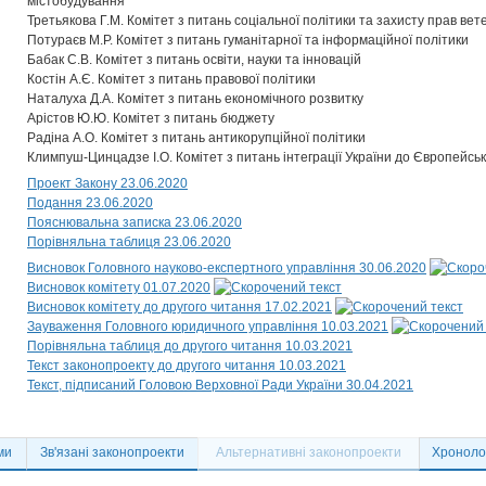
містобудування
Третьякова Г.М. Комітет з питань соціальної політики та захисту прав вет
Потураєв М.Р. Комітет з питань гуманітарної та інформаційної політики
Бабак С.В. Комітет з питань освіти, науки та інновацій
Костін А.Є. Комітет з питань правової політики
Наталуха Д.А. Комітет з питань економічного розвитку
Арістов Ю.Ю. Комітет з питань бюджету
Радіна А.О. Комітет з питань антикорупційної політики
Климпуш-Цинцадзе І.О. Комітет з питань інтеграції України до Європейсь
Проект Закону 23.06.2020
Подання 23.06.2020
Пояснювальна записка 23.06.2020
Порівняльна таблиця 23.06.2020
Висновок Головного науково-експертного управління 30.06.2020
Висновок комітету 01.07.2020
Висновок комітету до другого читання 17.02.2021
Зауваження Головного юридичного управління 10.03.2021
Порівняльна таблиця до другого читання 10.03.2021
Текст законопроекту до другого читання 10.03.2021
Текст, підписаний Головою Верховної Ради України 30.04.2021
ми
Зв'язані законопроекти
Альтернативні законопроекти
Хронолог