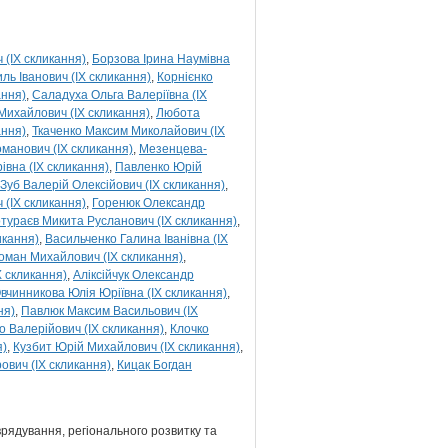
ч (IX скликання)
Борзова Ірина Наумівна
ль Іванович (IX скликання)
Корнієнко
ання)
Саладуха Ольга Валеріївна (IX
 Михайлович (IX скликання)
Любота
ання)
Ткаченко Максим Миколайович (IX
анович (IX скликання)
Мезенцева-
івна (IX скликання)
Павленко Юрій
Зуб Валерій Олексійович (IX скликання)
(IX скликання)
Горенюк Олександр
тураєв Микита Русланович (IX скликання)
икання)
Васильченко Галина Іванівна (IX
оман Михайлович (IX скликання)
X скликання)
Аліксійчук Олександр
вчинникова Юлія Юріївна (IX скликання)
ня)
Павлюк Максим Васильович (IX
 Валерійович (IX скликання)
Клочко
я)
Кузбит Юрій Михайлович (IX скликання)
вич (IX скликання)
Кицак Богдан
врядування, регіонального розвитку та