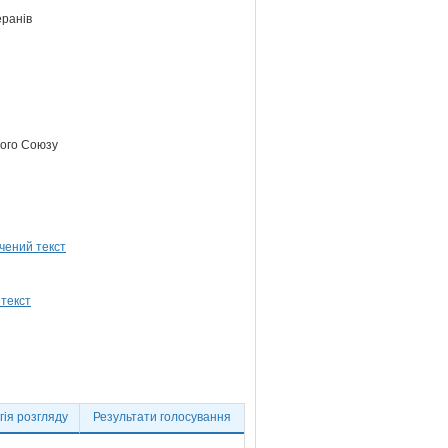
еранів
кого Союзу
ія розгляду
Результати голосування