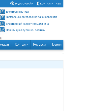
РАДА ОНЛАЙН
КОНТАКТИ
RSS
Електронні петиції
Громадське обговорення законопроєктів
Електронний кабінет громадянина
Повний цикл публічної політики
рмація
Контакти
Ресурси
Новини