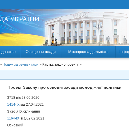
одавство
Очищення влади
Міжнародна діяльність
Інфо
 >
Пошук за реквізитами
> Картка законопроекту >
Проект Закону про основні засади молодіжної політики
3718 від 23.06.2020
1414-IX
від 27.04.2021
3 сесія IX скликання
1164-ІХ
від 02.02.2021
Основний