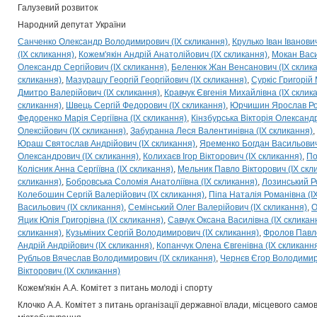
Галузевий розвиток
Народний депутат України
Санченко Олександр Володимирович (IX скликання)
Крулько Іван Іванови
(IX скликання)
Кожем'якін Андрій Анатолійович (IX скликання)
Мокан Васи
Олександр Сергійович (IX скликання)
Беленюк Жан Венсанович (IX склик
скликання)
Мазурашу Георгій Георгійович (IX скликання)
Суркіс Григорій
Дмитро Валерійович (IX скликання)
Кравчук Євгенія Михайлівна (IX склик
скликання)
Швець Сергій Федорович (IX скликання)
Юрчишин Ярослав Ром
Федоренко Марія Сергіївна (IX скликання)
Кінзбурська Вікторія Олександр
Олексійович (IX скликання)
Забуранна Леся Валентинівна (IX скликання)
Юраш Святослав Андрійович (IX скликання)
Яременко Богдан Васильович 
Олександрович (IX скликання)
Колихаєв Ігор Вікторович (IX скликання)
По
Колісник Анна Сергіївна (IX скликання)
Мельник Павло Вікторович (IX скл
скликання)
Бобровська Соломія Анатоліївна (IX скликання)
Лозинський Р
Колебошин Сергій Валерійович (IX скликання)
Піпа Наталія Романівна (I
Васильович (IX скликання)
Семінський Олег Валерійович (IX скликання)
О
Яцик Юлія Григорівна (IX скликання)
Савчук Оксана Василівна (IX скликан
скликання)
Кузьміних Сергій Володимирович (IX скликання)
Фролов Павло
Андрій Андрійович (IX скликання)
Копанчук Олена Євгенівна (IX скликанн
Рубльов Вячеслав Володимирович (IX скликання)
Чернєв Єгор Володимиро
Вікторович (IX скликання)
Кожем'якін А.А. Комітет з питань молоді і спорту
Клочко А.А. Комітет з питань організації державної влади, місцевого само