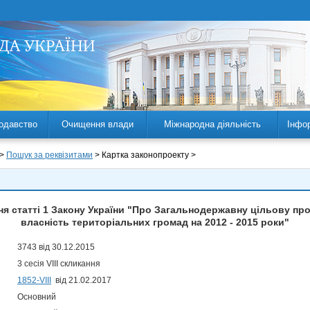
одавство
Очищення влади
Міжнародна діяльність
Інфо
 >
Пошук за реквізитами
> Картка законопроекту >
я статті 1 Закону України "Про Загальнодержавну цільову про
власність територіальних громад на 2012 - 2015 роки"
3743 від 30.12.2015
3 сесія VIII скликання
1852-VIII
від 21.02.2017
Основний