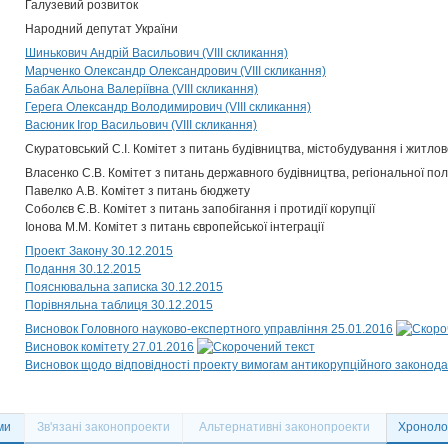
Галузевий розвиток
Народний депутат України
Шинькович Андрій Васильович (VIII скликання)
Марченко Олександр Олександрович (VIII скликання)
Бабак Альона Валеріївна (VIII скликання)
Герега Олександр Володимирович (VIII скликання)
Васюник Ігор Васильович (VIII скликання)
Скуратовський С.І. Комітет з питань будівництва, містобудування і житл
Власенко С.В. Комітет з питань державного будівництва, регіональної по
Павелко А.В. Комітет з питань бюджету
Соболєв Є.В. Комітет з питань запобігання і протидії корупції
Іонова М.М. Комітет з питань європейської інтеграції
Проект Закону 30.12.2015
Подання 30.12.2015
Пояснювальна записка 30.12.2015
Порівняльна таблиця 30.12.2015
Висновок Головного науково-експертного управління 25.01.2016
Висновок комітету 27.01.2016
Висновок щодо відповідності проекту вимогам антикорупційного законода
ми
Зв'язані законопроекти
Альтернативні законопроекти
Хронолог