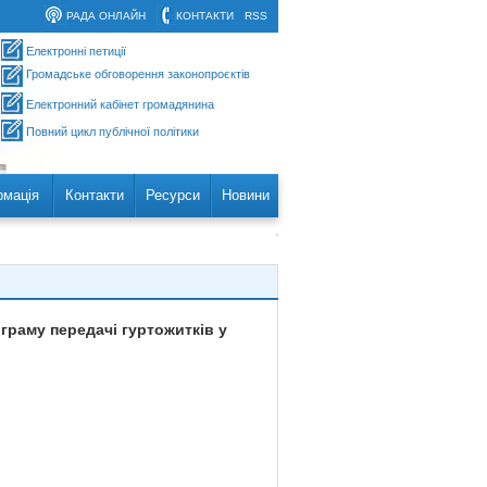
РАДА ОНЛАЙН
КОНТАКТИ
RSS
Електронні петиції
Громадське обговорення законопроєктів
Електронний кабінет громадянина
Повний цикл публічної політики
рмація
Контакти
Ресурси
Новини
граму передачі гуртожитків у