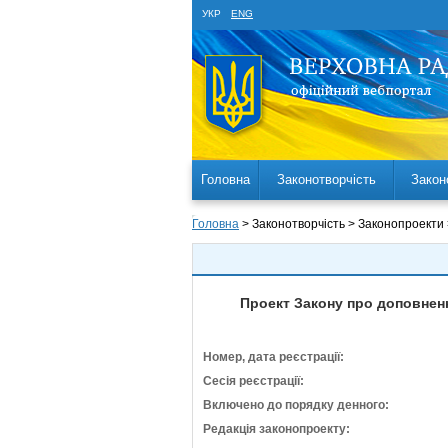
УКР
ENG
Головна
Законотворчість
Закон
Головна
> Законотворчість > Законопроекти
Проект Закону про доповненн
Номер, дата реєстрації:
Сесія реєстрації:
Включено до порядку денного:
Редакція законопроекту: