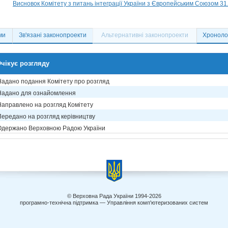
Висновок Комітету з питань інтеграції України з Європейським Союзом 31
ми
Зв'язані законопроекти
Альтернативні законопроекти
Хронолог
чікує розгляду
Надано подання Комітету про розгляд
Надано для ознайомлення
Направлено на розгляд Комітету
Передано на розгляд керівництву
Одержано Верховною Радою України
© Верховна Рада України 1994-2026
програмно-технічна підтримка — Управління комп'ютеризованих систем