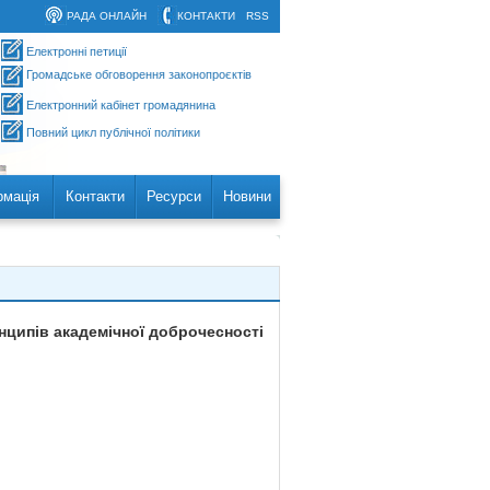
РАДА ОНЛАЙН
КОНТАКТИ
RSS
Електронні петиції
Громадське обговорення законопроєктів
Електронний кабінет громадянина
Повний цикл публічної політики
рмація
Контакти
Ресурси
Новини
инципів академічної доброчесності