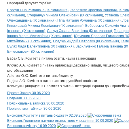
Народний депутат України
Совсун Інна Романівна (IX скликання)
Железняк Ярослав Іванович (IX скл
скликання)
Стефанчук Микола Олексійович (IX скликання)
Устінова Олекс
Олександрівна (IX скликання)
Піпа Наталія Романівна (IX скликання)
Лоз
Княжицький Микола Леонідович (IX скликання)
Бобровська Соломія Анатол
Іванович (IX скликання)
Савчук Оксана Василівна (IX скликання)
Геращенк
Іонова Марія Миколаївна (IX скликання)
Юрчишин Ярослав Романович (IX
Михайлович (IX скликання)
Осадчук Андрій Петрович (IX скликання)
Каме
Булах Лада Валентинівна (IX скликання)
Васильченко Галина Іванівна (IX
Вячеславович (IX скликання)
Бабак С.В. Комітет з питань освіти, науки та інновацій
Клочко А.А. Комітет з питань організації державної влади, місцевого само
містобудування
Арістов Ю.Ю. Комітет з питань бюджету
Радіна А.О. Комітет з питань антикорупційної політики
Климпуш-Цинцадзе І.О. Комітет з питань інтеграції України до Європейсь
Проект Закону 30.06.2020
Подання 30.06.2020
Пояснювальна записка 30.06.2020
Порівняльна таблиця 30.06.2020
Висновок Комітету з питань бюджету 02.09.2020
Висновок Головного науково-експертного управління 10.09.2020
Висновок комітету 16.09.2020