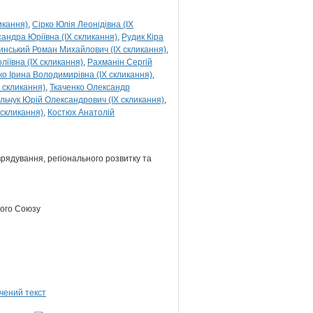
икання)
Сірко Юлія Леонідівна (IX
андра Юріївна (IX скликання)
Рудик Кіра
инський Роман Михайлович (IX скликання)
іївна (IX скликання)
Рахманін Сергій
о Ірина Володимирівна (IX скликання)
 скликання)
Ткаченко Олександр
льчук Юрій Олександрович (IX скликання)
 скликання)
Костюх Анатолій
врядування, регіонального розвитку та
кого Союзу