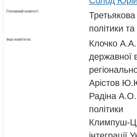
Солод Юрій
Головний комітет:
Третьякова 
політики та
Інші комітети:
Клочко А.А.
державної 
регіонально
Арістов Ю.
Радіна А.О.
політики
Климпуш-Ци
інтеграції