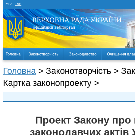
УКР
ENG
Головна
Законотворчість
Законодавство
Очищення вла
Головна
> Законотворчість > За
Картка законопроекту >
Проект Закону про 
законодавчих актів