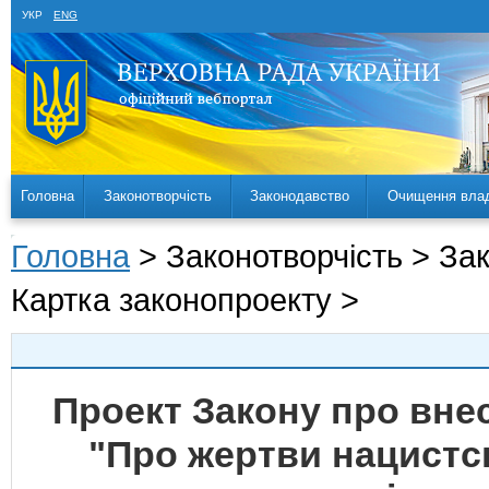
УКР
ENG
Головна
Законотворчість
Законодавство
Очищення вла
Головна
> Законотворчість > За
Картка законопроекту >
Проект Закону про внес
"Про жертви нацистс