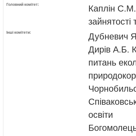
Головний комітет:
Каплін С.М.
зайнятості 
Інші комітети:
Дубневич Я.
Дирів А.Б. 
питань екол
природокори
Чорнобильс
Співаковськ
освіти
Богомолець