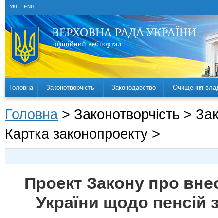
УКР
ENG
Головна
Законотворчість
Законодавство
Очищення вла
Головна
> Законотворчість > За
Картка законопроекту >
Проект Закону про внес
України щодо пенсій з